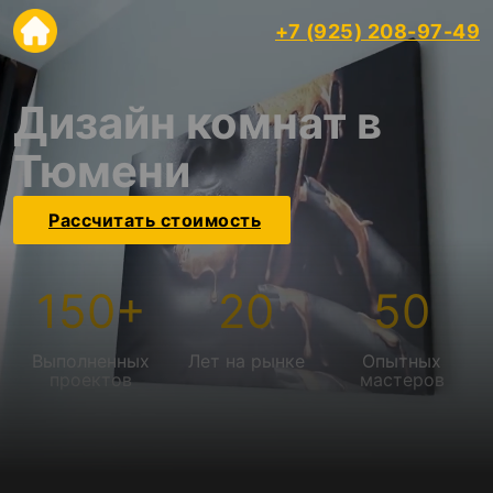
+7 (925) 208-97-49
Дизайн комнат в
Тюмени
Рассчитать стоимость
150
+
20
50
Выполненных
Лет на рынке
Опытных
проектов
мастеров