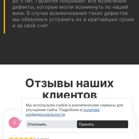
до 5 лет. Гарантия покрывает все возможные
дефекты, которые могли возникнуть по нашей
вине. В случае возникновения таких дефектов
мы обязуемся устранить их в кратчайшие сроки
и за свой счёт.
Отзывы наших
клиентов
Мы используем cookie и аналитические сервисы для
улучшения сайта. Подробнее в
политике
конфиденциальности
.
Алексей Деревяшкин
А
Отклонить
Принять