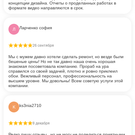
концепции дизайна. Отчеты о проделанных работах в
формате видео направляются в срок.
Ларченко софия
Л
26 сентября
Оценка
5
из 5
Мы с мужем давно хотели сделать ремонт, но везде были
бешеные цены! Но не так давно наша очень хорошая
знакомая посоветовала компанию. Прораб на ура
справился со своей задачей, плотно и ровно приклеил
обои. Вежливый персонал, профессиональность на
высшем уровне. Мы довольны! Всем советую услуги этой
компании.
ks3nia2710
K
8 декабря
Оценка
5
из 5
Редко пишу отзывы...но не могу не поделиться приятными