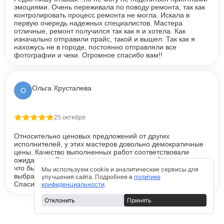
эмоциями. Очень переживала по поводу ремонта, так как
контролировать процесс ремонта не могла. Искала в
первую очередь надежных специалистов. Мастера
отличные, ремонт получился так как я и хотела. Как
изначально отправили прайс, такой и вышел. Так как я
нахожусь не в городе, постоянно отправляли все
фотографии и чеки. Огромное спасибо вам!!
Ольга Хрусталева
О
25 октября
Оценка
5
из 5
Относительно ценовых предложений от других
исполнителей, у этих мастеров довольно демократичные
цены. Качество выполненных работ соответствовали
ожиданиям. В договоре учтены интересы обоих сторон,
что было одним из основных факторов принятия решения
Мы используем cookie и аналитические сервисы для
выбрать именно этого ремонт в качестве исполнителя.
улучшения сайта. Подробнее в
политике
Спасибо, за проделанную работу.
конфиденциальности
.
Отклонить
Принять