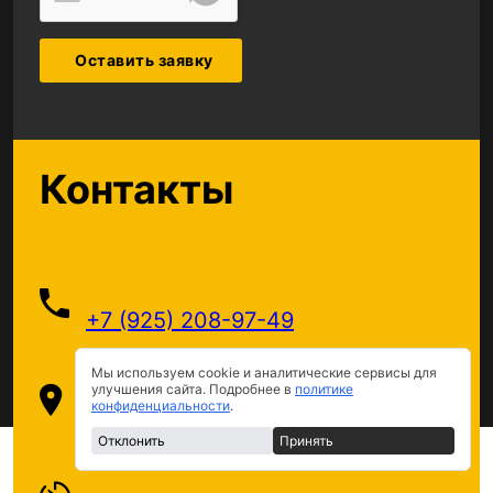
Оставить заявку
Контакты
+7 (925) 208-97-49
Мы используем cookie и аналитические сервисы для
улучшения сайта. Подробнее в
политике
конфиденциальности
.
Комсомольская улица, д. 44
Отклонить
Принять