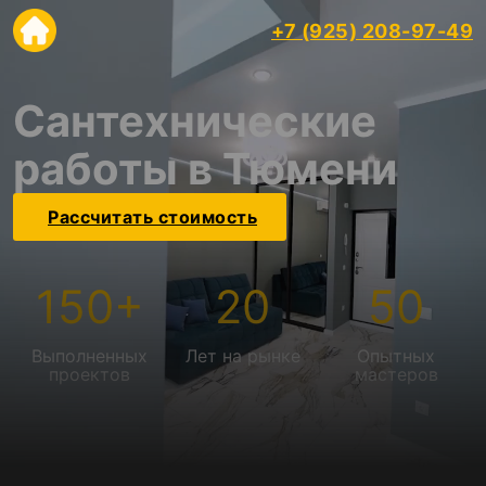
+7 (925) 208-97-49
Сантехнические
работы в Тюмени
Рассчитать стоимость
150
+
20
50
Выполненных
Лет на рынке
Опытных
проектов
мастеров